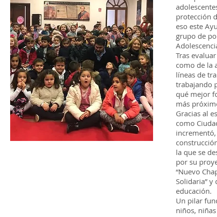
adolescentes
protección d
eso este Ayu
grupo de po
Adolescenci
Tras evaluar 
como de la a
líneas de tr
trabajando p
qué mejor fo
más próximo
Gracias al 
como Ciudad 
incrementó,
construcció
la que se des
por su proye
“Nuevo Chap
Solidaria” y
educación.
Un pilar fun
niños, niñas