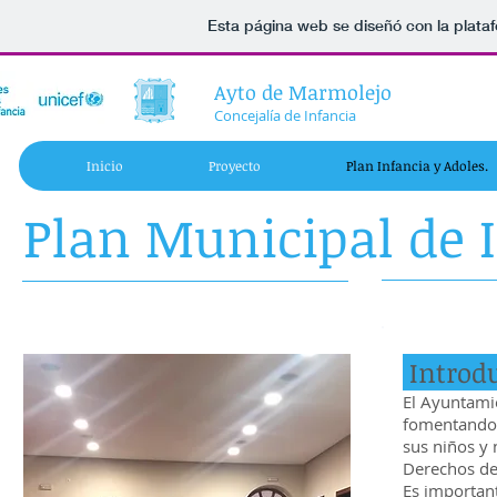
Esta página web se diseñó con la plat
Ayto de Marmolejo
Concejalía de Infancia
Inicio
Proyecto
Plan Infancia y Adoles.
Plan Municipal de 
Introd
El Ayuntami
fomentando m
sus niños y 
Derechos de 
Es important